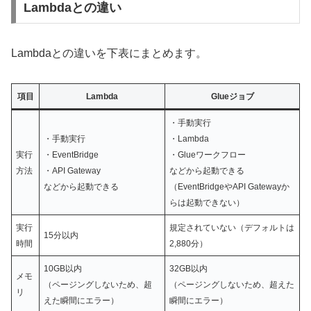
Lambdaとの違い
Lambdaとの違いを下表にまとめます。
項目
Lambda
Glueジョブ
・手動実行
・手動実行
・Lambda
実行
・EventBridge
・Glueワークフロー
方法
・API Gateway
などから起動できる
などから起動
できる
（EventBridgeやAPI Gatewayか
らは起動できない）
実行
規定されていない（デフォルトは
15分以内
時間
2,880分）
10GB以内
32GB以内
メモ
（ページングしないため、超
（ページングしないため、超えた
リ
えた瞬間にエラー）
瞬間にエラー）