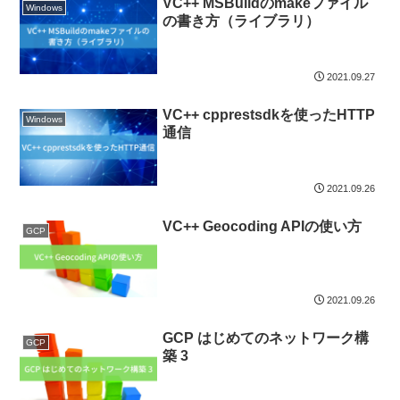
VC++ MSBuildのmakeファイル
Windows
の書き方（ライブラリ）
2021.09.27
VC++ cpprestsdkを使ったHTTP
Windows
通信
2021.09.26
VC++ Geocoding APIの使い方
GCP
2021.09.26
GCP はじめてのネットワーク構
GCP
築 3