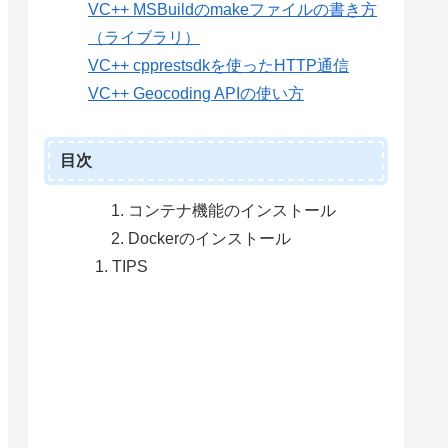
VC++ MSBuildのmakeファイルの書き方
（ライブラリ）
VC++ cpprestsdkを使ったHTTP通信
et

VC++ Geocoding APIの使い方
 
by
 running

port
 the

目次
コンテナ機能のインストール
Dockerのインストール
TIPS