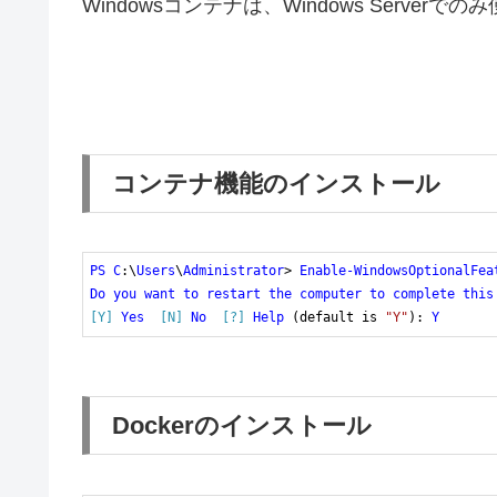
Windowsコンテナは、Windows Serverで
コンテナ機能のインストール
PS
C
:\
Users
\
Administrator
> 
Enable-WindowsOptionalFea
Do
you
want
to
restart
the
computer
to
complete
this
[Y]
Yes
[N]
No
[?]
Help
 (default is 
"Y"
): 
Y
Dockerのインストール