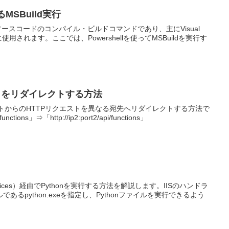
よるMSBuild実行
おけるソースコードのコンパイル・ビルドコマンドであり、主にVisual
使用されます。ここでは、Powershellを使ってMSBuildを実行す
ストをリダイレクトする方法
アントからのHTTPリクエストを異なる宛先へリダイレクトする方法で
unctions」⇒「http://ip2:port2/api/functions」
tion Services）経由でPythonを実行する方法を解説します。IISのハンドラ
るpython.exeを指定し、Pythonファイルを実行できるよう