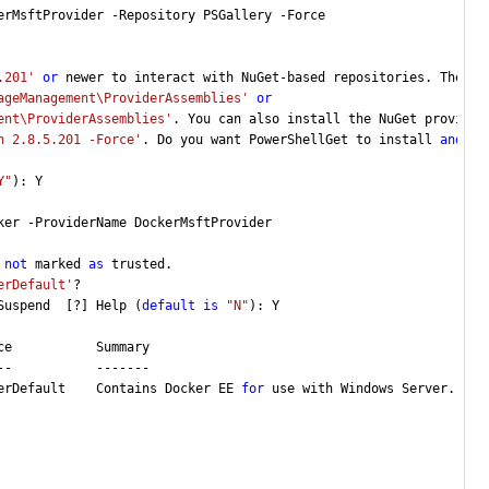
erMsftProvider -Repository PSGallery -Force 

.201'
or
 newer to interact with NuGet-based repositories. The NuG
ageManagement\ProviderAssemblies'
or
ent\ProviderAssemblies'
. You can also install the NuGet provider
n 2.8.5.201 -Force'
. Do you want PowerShellGet to install 
and
im
Y"
): Y

er -ProviderName DockerMsftProvider 

not
 marked 
as
 trusted.

erDefault'
?

Suspend  [?] Help (
default
is
"N"
): Y

e           Summary

-           -------

erDefault    Contains Docker EE 
for
 use with Windows Server.
