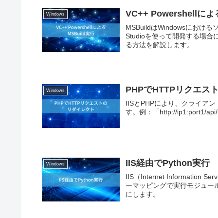
VC++ Powershellに
Windows
MSBuildはWindowsに
Studioを使って開発する場合に
る方法を解説します。
PHPでHTTPリクエ
Windows
IISとPHPにより、クライ
す。例：「http://ip1:port1/api/f
IIS経由でPython実行
Windows
IIS（Internet Informa
ーマッピングで実行モジュールであ
にします。