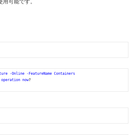
のみ使用可能です。
ture
-Online
-FeatureName
Containers
operation
now