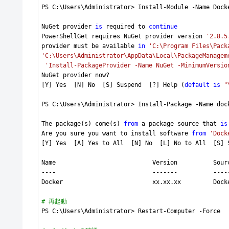
PS C:\Users\Administrator> Install-Module -Name Dock
NuGet provider 
is
 required to 
continue
PowerShellGet requires NuGet provider version 
'2.8.5
provider must be available 
in
'C:\Program Files\Pack
'C:\Users\Administrator\AppData\Local\PackageManagem
'Install-PackageProvider -Name NuGet -MinimumVersio
NuGet provider now?

[Y] Yes  [N] No  [S] Suspend  [?] Help (
default
is
"
PS C:\Users\Administrator> Install-Package -Name dock
The package(s) come(s) 
from
 a package source that 
is
Are you sure you want to install software 
from
'Dock
[Y] Yes  [A] Yes to All  [N] No  [L] No to All  [S] 
Name                           Version          Sourc
----                           -------          -----
Docker                         xx.xx.xx         Dock
# 再起動
PS C:\Users\Administrator> Restart-Computer -Force
