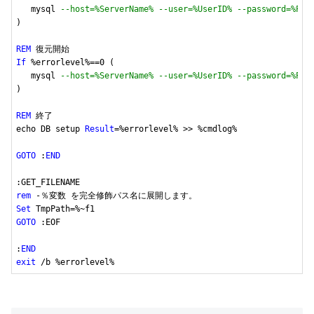
   mysql 
--host=%ServerName% --user=%UserID% --password=%Pas
)

REM
If
 %errorlevel%==
0
 (

   mysql 
--host=%ServerName% --user=%UserID% --password=%Pas
)

REM
 終了

echo DB setup 
Result
=%errorlevel% >> %cmdlog%

GOTO
 :
END
rem
Set
GOTO
 :EOF

:
END
exit
 /b %errorlevel%