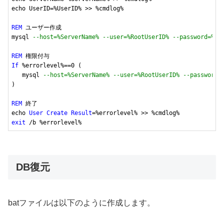
echo UserID=%UserID% >> %cmdlog%

REM
 ユーザー作成

mysql 
--host=%ServerName% --user=%RootUserID% --password=%Ro
REM
If
 %errorlevel%==
0
 (

   mysql 
--host=%ServerName% --user=%RootUserID% --password=
)

REM
 終了

echo 
User
Create
Result
exit
 /b %errorlevel%
DB復元
batファイルは以下のように作成します。