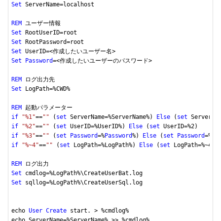
Set
 ServerName=localhost

REM
Set
Set
Set
Set
Password
=<作成したいユーザーのパスワード>

REM
Set
 LogPath=%CWD%

REM
if
"%1"
==
""
 (
set
 ServerName=%ServerName%) 
Else
 (
set
 ServerNa
if
"%2"
==
""
 (
set
 UserID=%UserID%) 
Else
 (
set
 UserID=%
2
if
"%3"
==
""
 (
set
Password
=%
Password
%) 
Else
 (
set
Password
=%
3
if
"%~4"
==
""
 (
set
 LogPath=%LogPath%) 
Else
 (
set
 LogPath=%~
4
)

REM
Set
Set
 sqllog=%LogPath%\CreateUserSql.log

echo 
User
Create
 start. > %cmdlog%

echo ServerName=%ServerName% >> %cmdlog%
