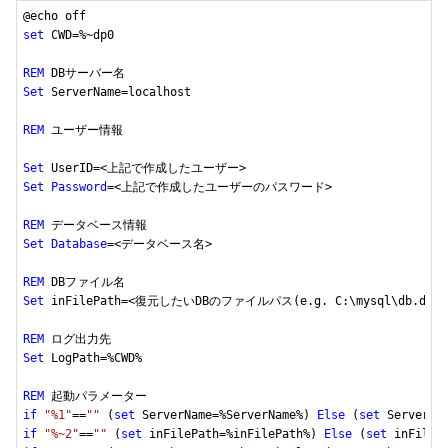
set
 CWD=%~dp0

REM
Set
 ServerName=localhost

REM
 ユーザー情報

Set
Set
Password
=<上記で作成したユーザーのパスワード>

REM
Set
Database
=<データベース名>

REM
Set
 inFilePath=<復元したいDBのファイルパス(e.g. C:\mysql\db.dmp)>
REM
Set
 LogPath=%CWD%

REM
if
"%1"
==
""
 (
set
 ServerName=%ServerName%) 
Else
 (
set
 ServerNa
if
"%~2"
==
""
 (
set
 inFilePath=%inFilePath%) 
Else
 (
set
 inFileP