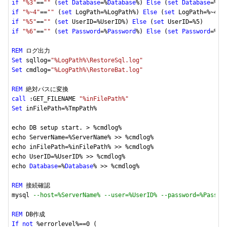
if
"%3"
==
""
 (
set
Database
=%
Database
%) 
Else
 (
set
Database
=%
3
if
"%~4"
==
""
 (
set
 LogPath=%LogPath%) 
Else
 (
set
 LogPath=%~
4
if
"%5"
==
""
 (
set
 UserID=%UserID%) 
Else
 (
set
 UserID=%
5
if
"%6"
==
""
 (
set
Password
=%
Password
%) 
Else
 (
set
Password
=%
6
)

REM
Set
 sqllog=
"%LogPath%\RestoreSql.log"
Set
 cmdlog=
"%LogPath%\RestoreBat.log"
REM
call
 :GET_FILENAME 
"%inFilePath%"
Set
 inFilePath=%TmpPath%

echo DB setup start. > %cmdlog%

echo ServerName=%ServerName% >> %cmdlog%

echo inFilePath=%inFilePath% >> %cmdlog%

echo UserID=%UserID% >> %cmdlog%

echo 
Database
=%
Database
% >> %cmdlog%

REM
 接続確認

mysql 
--host=%ServerName% --user=%UserID% --password=%Passwo
REM
If
not
 %errorlevel%==
0
 (
